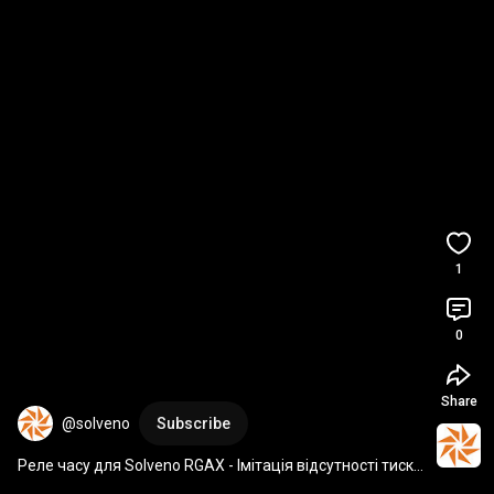
1
0
Share
@solveno
Subscribe
Реле часу для Solveno RGAX - Імітація відсутності тиску 
газу