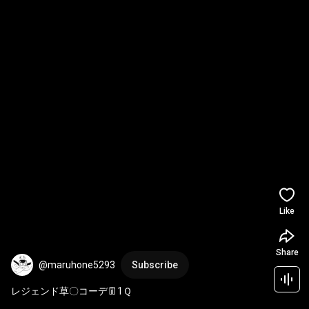
Like
Share
@maruhone5293
Subscribe
レジェンド草〇コーデ👖1Ｑ