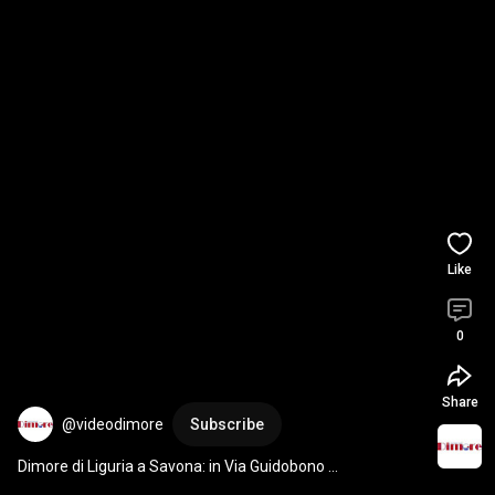
Like
0
Share
@videodimore
Subscribe
Dimore di Liguria a Savona: in Via Guidobono 
appartamento con 6 vani a 300 m dal mare