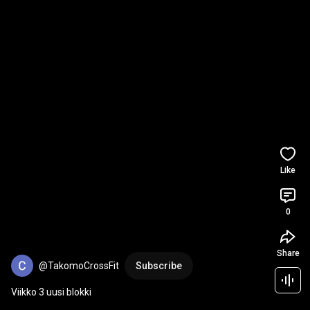
Like
0
Share
@TakomoCrossFit
Subscribe
Viikko 3 uusi blokki