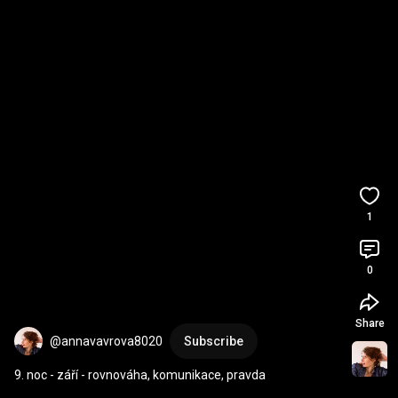
1
0
Share
@annavavrova8020
Subscribe
9. noc - září - rovnováha, komunikace, pravda