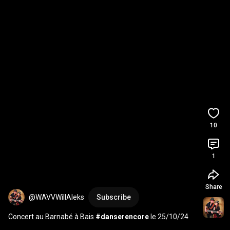
10
1
Share
@WAVVWillAleks
Subscribe
Concert au Barnabé à Bais 
#danserencore
 le 25/10/24