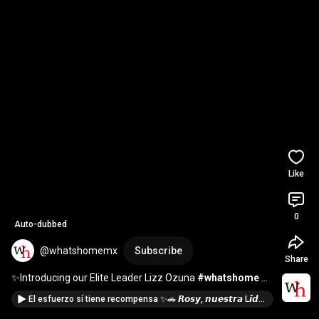
Like
0
Auto-dubbed
@whatshomemx
Subscribe
Share
✨Introducing our Elite Leader Lizz Ozuna 
#whatshome
#entrepreneur
#entrepreneurs
El esfuerzo sí tiene recompensa ✨🚗 𝙍𝙤𝙨𝙮, 𝙣𝙪𝙚𝙨𝙩𝙧𝙖 L𝙞́𝙙𝙚𝙧 𝘿𝙞𝙖𝙢𝙖𝙣𝙩𝙚 𝙀𝙟𝙚𝙘𝙪𝙩𝙞𝙫𝙤, quien recibió su carro.