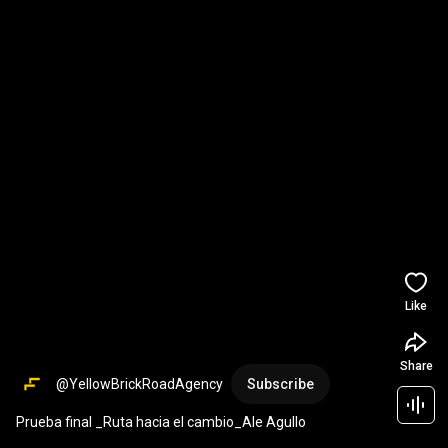
Like
Share
@YellowBrickRoadAgency
Subscribe
Prueba final _Ruta hacia el cambio_Ale Agullo