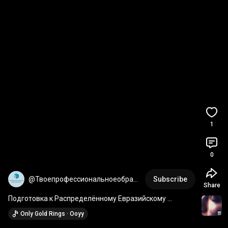
1
0
@Твоепрофессиональноеобразо
Subscribe
Share
вани
Подготовка к Распределённому Евразийскому 
чемпионату 2022
Only Gold Rings · Ooyy