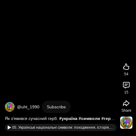
54
15
@uht_1990
Subscribe
Share
Як з'явився сучасний герб. 
#україна
#символи
#герб
#верховнарада
#кравчук
05. Українські національні символи: походження, історія, міти