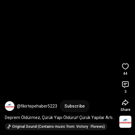
44
3
@fikirtepehaber5223
Subscribe
Share
Deprem Öldürmez, Çürük Yapı Öldürür! Çürük Yapılar Artık 
Bir Beka Sorunudur!
Original Sound (Contains music from: Victory · Florews)