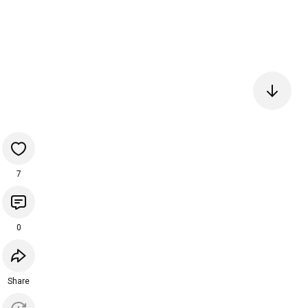
7
0
Share