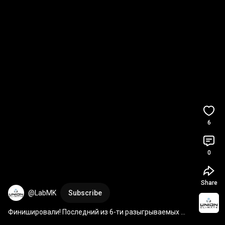
6
0
Share
@LabMK
Subscribe
Финишировали! Последний из 6-ти разыгрываемых 
кондиционеров полетел к своему обладателю. Калуга 