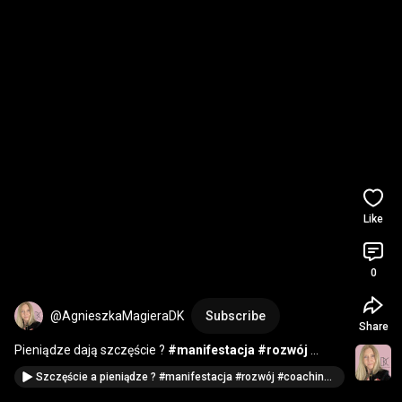
Like
0
@AgnieszkaMagieraDK
Subscribe
Share
Pieniądze dają szczęście ? 
#manifestacja
#rozwój
#coaching
#quantum
#spirituality
#finanse
#finance
Szczęście a pieniądze ? #manifestacja #rozwój #coaching #quantum #spirituality #finanse #szczęście