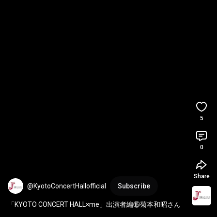
5
0
Share
@KyotoConcertHallofficial
Subscribe
「KYOTO CONCERT HALL×me」出演者編⑮菊本和昭さん