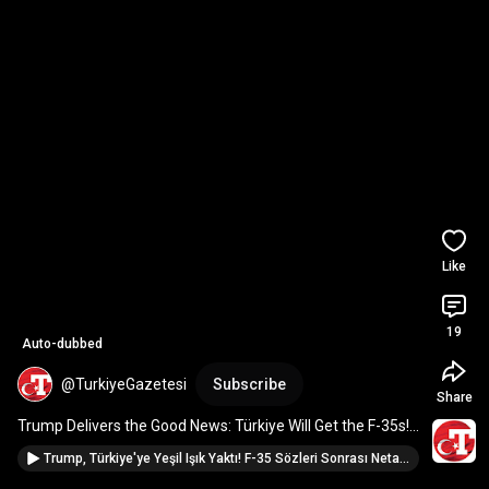
Like
19
Auto-dubbed
@TurkiyeGazetesi
Subscribe
Share
Trump Delivers the Good News: Türkiye Will Get the F-35s! 
#Shorts
Trump, Türkiye'ye Yeşil Işık Yaktı! F-35 Sözleri Sonrası Netanyahu'nun Keyfi Kaçtı –Türkiye Gazetesi