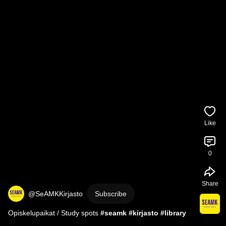
Like
0
Share
@SeAMKKirjasto
Subscribe
Opiskelupaikat / Study spots 
#seamk
#kirjasto
#library