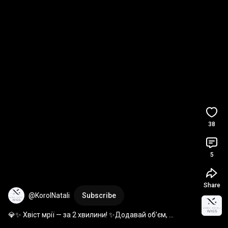
38
5
Share
@KorolNatali
Subscribe
💎✨ Хвіст мрії — за 2 хвилини! ✨Додавай об’єм, 
довжину та настрій, коли хочеш 💁  