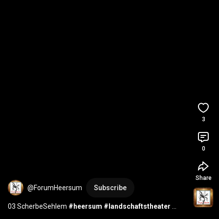
3
0
Share
@ForumHeersum
Subscribe
03 ScherbeSehlem 
#heersum
#landschaftstheater
#12scherben
#sehlem
#kulturregionale