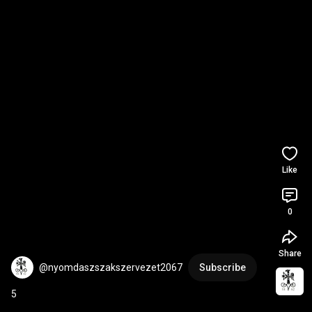
Like
0
Share
@nyomdaszszakszervezet2067
Subscribe
5