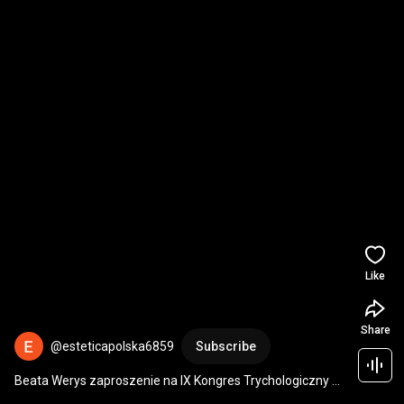
Like
Share
@esteticapolska6859
Subscribe
Beata Werys zaproszenie na IX Kongres Trychologiczny 
art of BEAUTY