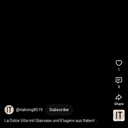
1
0
Share
@italiving8519
Subscribe
La Dolce Vita mit Glasvase und Etagere aus Italien! 
#Tischdekoration
 # Blumenvase # Italien 
#Meer