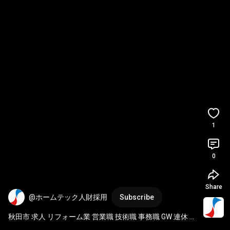
1
0
Share
@ホームテック人財採用
Subscribe
秋田市 求人 リフォーム業 営業職 技術職 事務職 GW 連休 
#Shorts