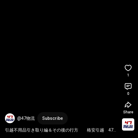
1
0
Share
@47物流
Subscribe
引越不用品引き取り編＆その後の行方　　格安引越　47物
流　
#引越
#買取
#コストコ
#広島市内
#安心買取