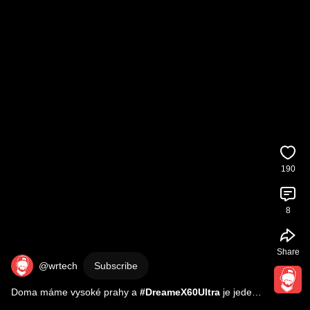
190
8
Share
@wrtech
Subscribe
Doma máme vysoké prahy a 
#DreameX60Ultra
 je jeden z 
mála vysavačů, který si s nimi poradí! 
#dreame