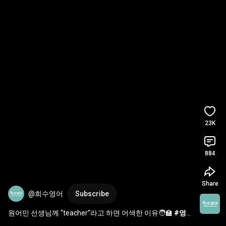
23K
884
Share
@희수영어
Subscribe
원어민 선생님께 “teacher”라고 하면 어색한 이유🧑‍🏫 
#영어
회화
#원어민영어
#영어표현
#미국