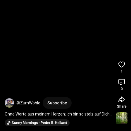
1
0
@ZumWohle
Subscribe
Share
Ohne Worte aus meinem Herzen; ich bin so stolz auf Dich! 
♥️ Du fehlst jeden Tag
Sunny Mornings · Peder B. Helland