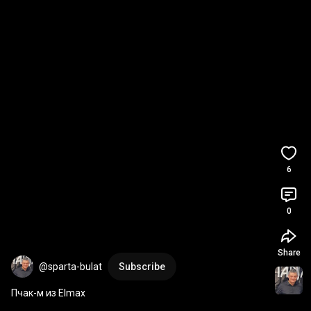
6
0
Share
@sparta-bulat
Subscribe
Пчак-м из Elmax