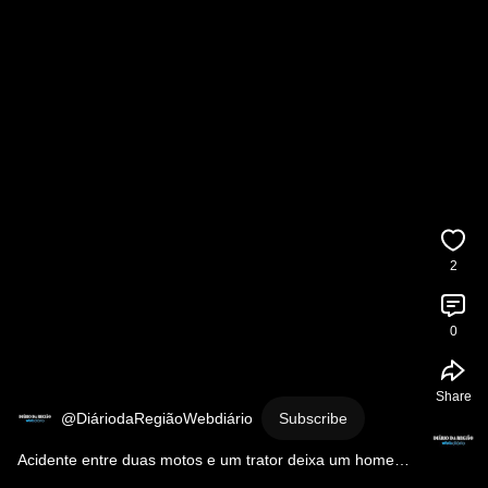
2
0
Share
@DiáriodaRegiãoWebdiário
Subscribe
Acidente entre duas motos e um trator deixa um homem 
ferido na Estrada do Pequiá