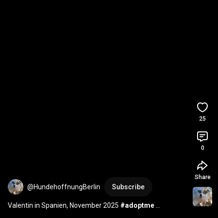
25
0
Share
@HundehoffnungBerlin
Subscribe
Valentin in Spanien, November 2025 
#adoptme
#adoptdontshop
#shorts
#tierschutz
#hund