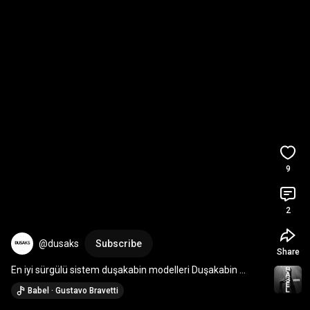
9
2
@dusaks
Subscribe
Share
En iyi sürgülü sistem duşakabin modelleri Duşakabin 
DUŞAKS’da 
#duşakabin
Babel · Gustavo Bravetti