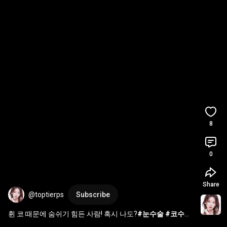
8
0
Share
@toptierps
Subscribe
휜 코 때문에 숨쉬기 힘든 사람! 혹시 나도?
#눈수술
#코수술
#남자성형
#탑티어성형외과
#shorts