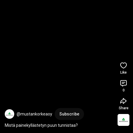
Like
0
Share
@mustankorkeaoy
Subscribe
Mistä painekyllästetyn puun tunnistaa?