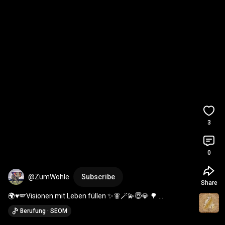
3
0
@ZumWohle
Subscribe
Share
🌍♥️🪽Visionen mit Leben füllen ✨🧚🪄💫😇💎 🌳 
Bestimmung
Berufung · SEOM