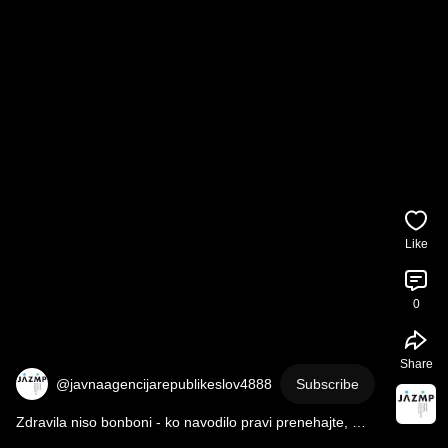
Like
0
Share
@javnaagencijarepublikeslov4888
Subscribe
Zdravila niso bonboni - ko navodilo pravi prenehajte, 
prenehajte z jemanjem