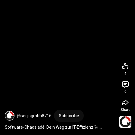
4
0
Share
@seqisgmbh8716
Subscribe
Software-Chaos adé: Dein Weg zur IT-Effizienz 🚀 
#remotetesting