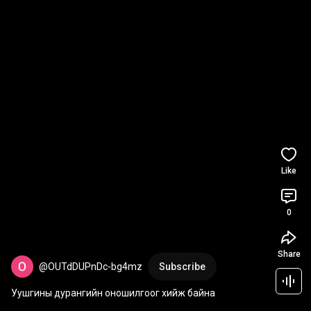
Like
0
Share
@OUTdDUPnDc-bg4mz
Subscribe
Уушгины дурангийн оношилгоог хийж байна