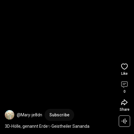
Like
0
Share
@Mary-je8dn
Subscribe
3D-Hölle, genannt Erde✨Geistheiler Sananda