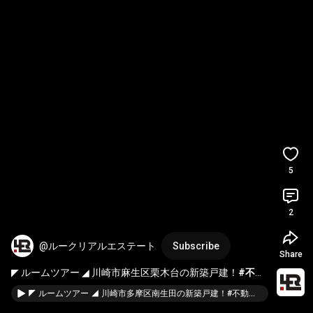
5
2
@ルークリアルエステート
Subscribe
Share
◤ ルームツアー ◢ 川崎市麻生区栗木台の新築戸建！
#不動
産
#新築戸建
#新築戸建て
#ルームツアー
#栗平
#横浜
#
◤ ルームツアー ◢ 川崎市多摩区南生田の新築戸建！#不動産 #新築戸建 #新築戸建て #ルームツアー #横浜 #川崎 #shorts #建売 #short
川崎
#shorts
#建売
#short