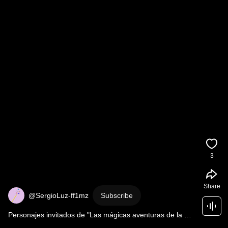
3
Share
@SergioLuz-ff1mz
Subscribe
Personajes invitados de "Las mágicas aventuras de la 
bruja Pamplinas": Garrote Sucio