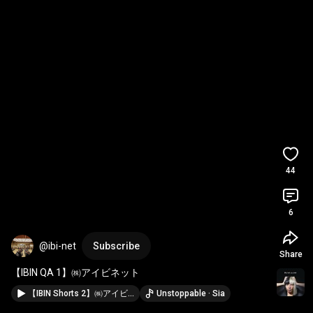
44
6
@ibi-net
Subscribe
Share
【IBIN QA 1】㈱アイビネット
【IBIN Shorts 2】㈱アイビネット Solutions
Unstoppable · Sia