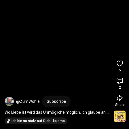
5
2
@ZumWohle
Subscribe
Share
Wo Liebe ist wird das Unmögliche möglich. Ich glaube an 
Wunder. 🥰❤️💕❤️‍🩹
Ich bin so stolz auf Dich · kajoma