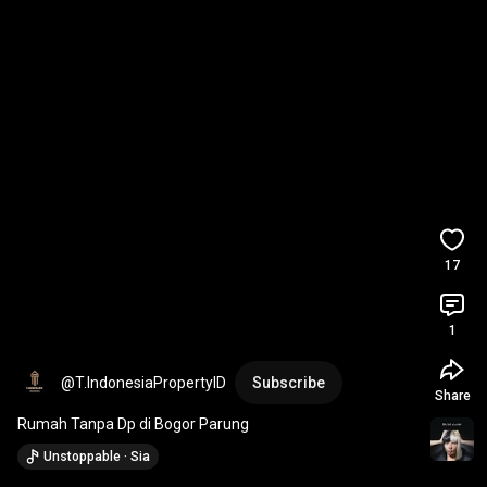
17
1
@T.IndonesiaPropertyID
Subscribe
Share
Rumah Tanpa Dp di Bogor Parung
Unstoppable · Sia