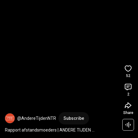
52
2
Share
@AndereTijdenNTR
Subscribe
Rapport afstandsmoeders | ANDERE TIJDEN 
#anderetijden
#geschiedenis