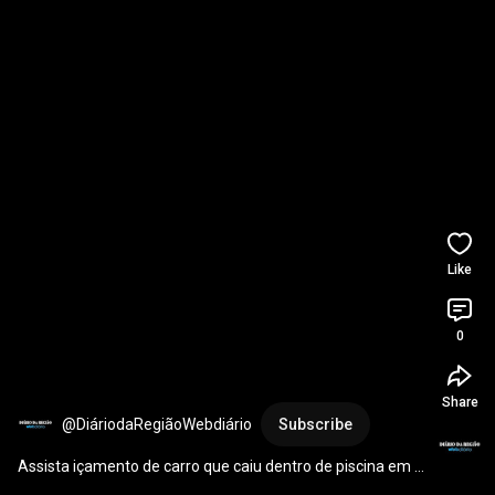
Like
0
Share
@DiáriodaRegiãoWebdiário
Subscribe
Assista içamento de carro que caiu dentro de piscina em 
Cotia