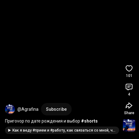
101
4
@Agrafina
Subscribe
Share
Пригоvор по дате рождения и выбор 
#shorts
Как я веду #прием и #работу, как связаться со мной, что нужно для приема