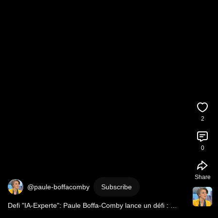
2
0
Share
@paule-boffacomby
Subscribe
Defi "IA-Experte": Paule Boffa-Comby lance un défi : 
saurez-vous investir du temps pour en gagner ?