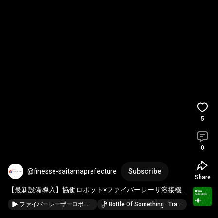
5
0
@finesse-saitamaprefecture
Subscribe
Share
【最新設備導入】協働ロボット×ファイバーレーザ溶接機
で溶接現場が進化 
#automobile
#aluminum
ファイバーレーザーロボット溶接。協働ロボットを活用し、綺麗な裏波を出すことができました。ステンレス板金加工,機械加工,装置組立一貫業務。埼玉県飯能市所在する株式会社ファイネス。#welding
Bottle Of Something · TrackTribe