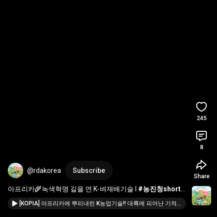
245
8
@rdakorea
Subscribe
Share
아프리카🌾녹색혁명 길을 연 K-벼재배기술 l 
#농진청shorts
📣
[KOPIA] 아프리카에 뿌리내린 K농업기술!! 대륙에 피어난 기적의 쌀~(풀버전)🤩