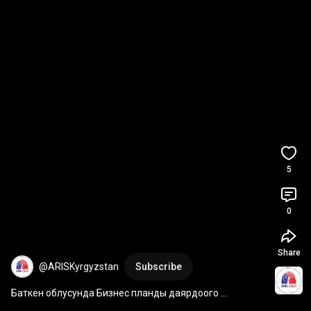
5
0
Share
@ARISKyrgyzstan
Subscribe
Баткен облусунда Бизнес планды даярдоого 
консультациялар аяктады!